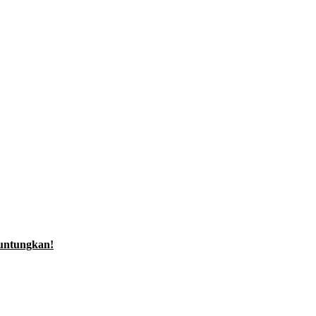
guntungkan!