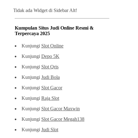
Tidak ada Widget di Sidebar Alt!
Kumpulan Situs Judi Online Resmi &
Terpercaya 2025
Kunjungi
Slot Online
Kunjungi
Depo 5K
Kunjungi
Slot Qris
Kunjungi
Judi Bola
Kunjungi
Slot Gacor
Kunjungi
Raja Slot
Kunjungi
Slot Gacor Maxwin
Kunjungi
Slot Gacor Megah138
Kunjungi
Judi Slot