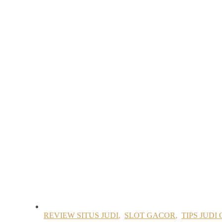
REVIEW SITUS JUDI
,
SLOT GACOR
,
TIPS JUDI