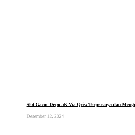
Slot Gacor Depo 5K Via Qris: Terpercaya dan Men
Desember 12, 2024