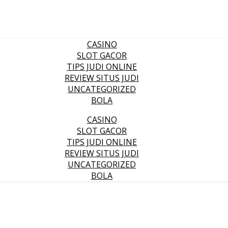
CASINO
SLOT GACOR
TIPS JUDI ONLINE
REVIEW SITUS JUDI
UNCATEGORIZED
BOLA
CASINO
SLOT GACOR
TIPS JUDI ONLINE
REVIEW SITUS JUDI
UNCATEGORIZED
BOLA