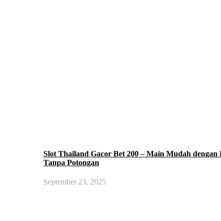
Slot Thailand Gacor Bet 200 – Main Mudah dengan 
Tanpa Potongan
September 23, 2025