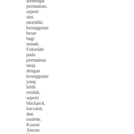
Beberapa
permainan,
seperti
slot,
memiliki
keunggulan
besar
bagi
rumah.
Fokuslah
pada
permainan
meja
dengan
keunggulan
yang
lebih
rendah,
seperti
blackjack,
baccarat,
dan
roulette.
Kuasai
Aturan