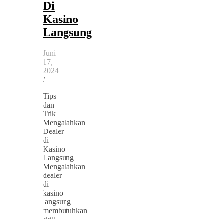
Di
Kasino
Langsung
Juni
17,
2024
/
Tips
dan
Trik
Mengalahkan
Dealer
di
Kasino
Langsung
Mengalahkan
dealer
di
kasino
langsung
membutuhkan