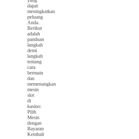
yang
dapat
meningkatkan
peluang
Anda.
Berikut
adalah
panduan
langkah
demi
langkah
tentang
cara
bermain
dan
memenangkan
mesin
slot
di
kasino:
Pilih
Mesin
dengan
Bayaran
Kembali