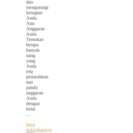
dan
mengurangi
kerugian
Anda.
Atur
Anggaran
Anda
Tentukan
berapa
banyak
uang
yang
Anda
rela
pertaruhkan
dan
patuhi
anggaran
Anda
dengan
ketat.
…
baca
selengkapnya