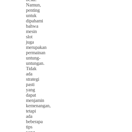
Namun,
penting
untuk
dipahami
bahwa
mesin
slot
juga
merupakan
permainan
untung-
untungan.
Tidak
ada
strategi
pasti
yang
dapat
menjamin
kemenangan,
tetapi
ada
beberapa
tips