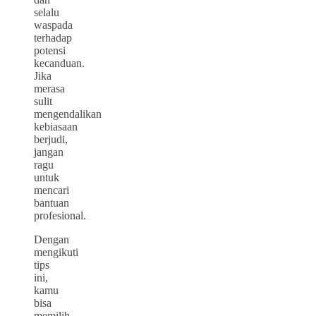
selalu
waspada
terhadap
potensi
kecanduan.
Jika
merasa
sulit
mengendalikan
kebiasaan
berjudi,
jangan
ragu
untuk
mencari
bantuan
profesional.
Dengan
mengikuti
tips
ini,
kamu
bisa
memilih