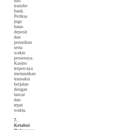
dan
transfer
bank.
Periksa
juga
batas
deposit
dan
penarikan
serta
waktu
prosesnya.
Kasino
terpercaya
memastikan
transaksi
berjalan
dengan
lancar
dan
tepat
waktu.
7.
Ketahui