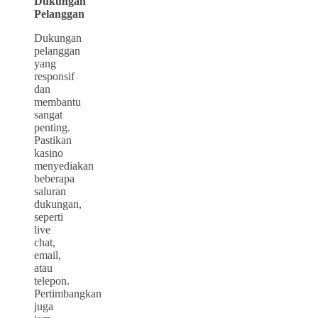
Dukungan
Pelanggan
Dukungan
pelanggan
yang
responsif
dan
membantu
sangat
penting.
Pastikan
kasino
menyediakan
beberapa
saluran
dukungan,
seperti
live
chat,
email,
atau
telepon.
Pertimbangkan
juga