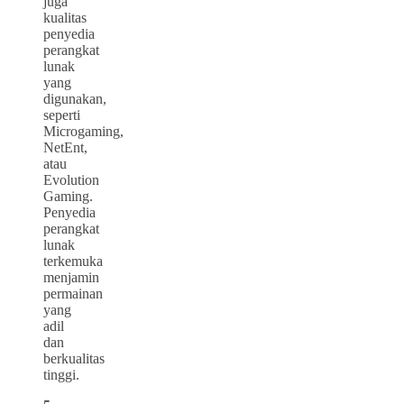
juga
kualitas
penyedia
perangkat
lunak
yang
digunakan,
seperti
Microgaming,
NetEnt,
atau
Evolution
Gaming.
Penyedia
perangkat
lunak
terkemuka
menjamin
permainan
yang
adil
dan
berkualitas
tinggi.