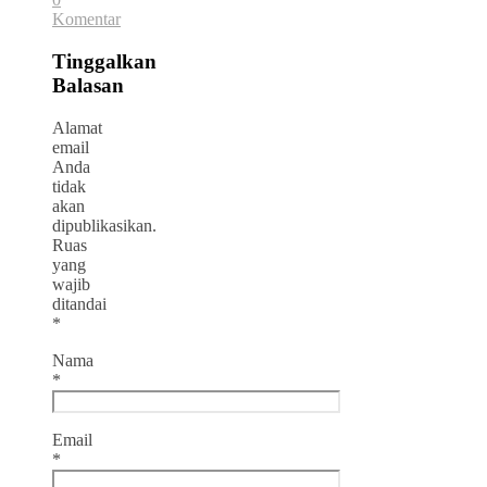
Komentar
Tinggalkan
Balasan
Alamat
email
Anda
tidak
akan
dipublikasikan.
Ruas
yang
wajib
ditandai
*
Nama
*
Email
*