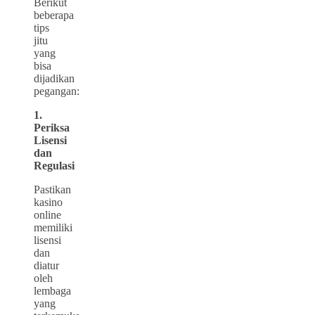
Berikut
beberapa
tips
jitu
yang
bisa
dijadikan
pegangan:
1.
Periksa
Lisensi
dan
Regulasi
Pastikan
kasino
online
memiliki
lisensi
dan
diatur
oleh
lembaga
yang