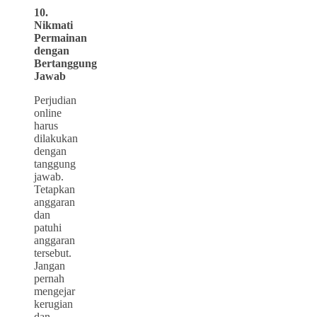
10.
Nikmati
Permainan
dengan
Bertanggung
Jawab
Perjudian
online
harus
dilakukan
dengan
tanggung
jawab.
Tetapkan
anggaran
dan
patuhi
anggaran
tersebut.
Jangan
pernah
mengejar
kerugian
dan