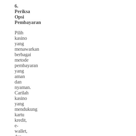
6.
Periksa
Opsi
Pembayaran
Pilih
kasino
yang
menawarkan
berbagai
metode
pembayaran
yang
aman
dan
nyaman.
Carilah
kasino
yang
mendukung
kartu
kredit,
e-
wallet,