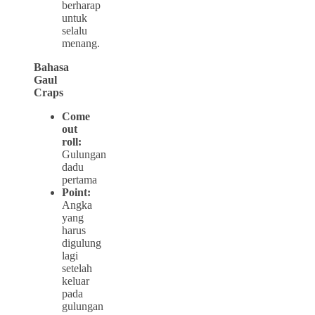
berharap
untuk
selalu
menang.
Bahasa
Gaul
Craps
Come
out
roll:
Gulungan
dadu
pertama
Point:
Angka
yang
harus
digulung
lagi
setelah
keluar
pada
gulungan