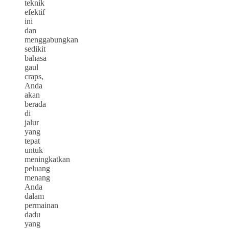
teknik
efektif
ini
dan
menggabungkan
sedikit
bahasa
gaul
craps,
Anda
akan
berada
di
jalur
yang
tepat
untuk
meningkatkan
peluang
menang
Anda
dalam
permainan
dadu
yang