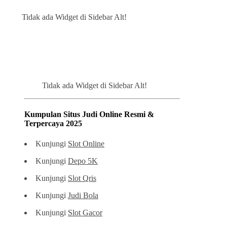
Tidak ada Widget di Sidebar Alt!
Tidak ada Widget di Sidebar Alt!
Kumpulan Situs Judi Online Resmi &
Terpercaya 2025
Kunjungi
Slot Online
Kunjungi
Depo 5K
Kunjungi
Slot Qris
Kunjungi
Judi Bola
Kunjungi
Slot Gacor