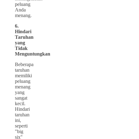
peluang
Anda
menang.
6.
Hindari
Taruhan
yang
Tidak
Menguntungkan
Beberapa
taruhan
memiliki
peluang
menang
yang
sangat
kecil.
Hindari
taruhan
ini,
seperti
"big
six"