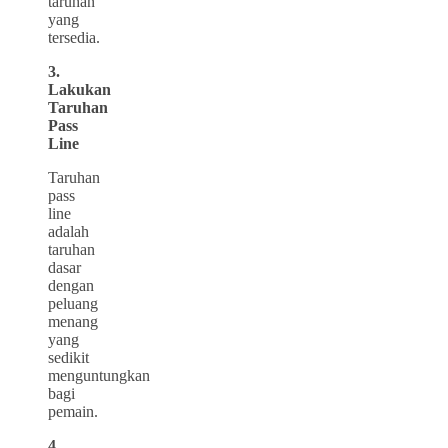
taruhan
yang
tersedia.
3.
Lakukan
Taruhan
Pass
Line
Taruhan
pass
line
adalah
taruhan
dasar
dengan
peluang
menang
yang
sedikit
menguntungkan
bagi
pemain.
4.