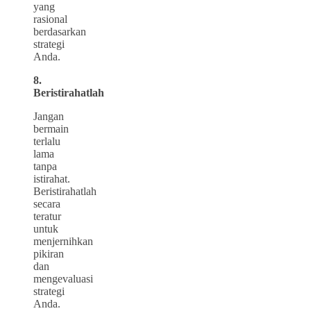
yang
rasional
berdasarkan
strategi
Anda.
8.
Beristirahatlah
Jangan
bermain
terlalu
lama
tanpa
istirahat.
Beristirahatlah
secara
teratur
untuk
menjernihkan
pikiran
dan
mengevaluasi
strategi
Anda.