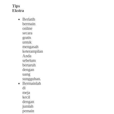
Tips
Ekstra
Berlatih
bermain
online
secara
gratis
untuk
mengasah
keterampilan
Anda
sebelum
bertaruh
dengan
uang
sungguhan.
Bermainlah
di
meja
kecil
dengan
jumlah
pemain