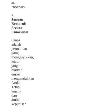
atau
"boxcars".
7.
Jangan
Bertaruh
Secara
Emosional
Craps
adalah
permainan
yang
mengasyikkan,
tetapi
jangan
biarkan
emosi
mengendalikan
Anda.
Tetap
tenang
dan
ambil
keputusan