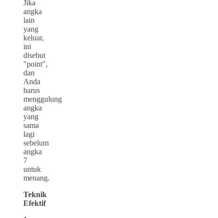
Jika
angka
lain
yang
keluar,
ini
disebut
"point",
dan
Anda
harus
menggulung
angka
yang
sama
lagi
sebelum
angka
7
untuk
menang.
Teknik
Efektif