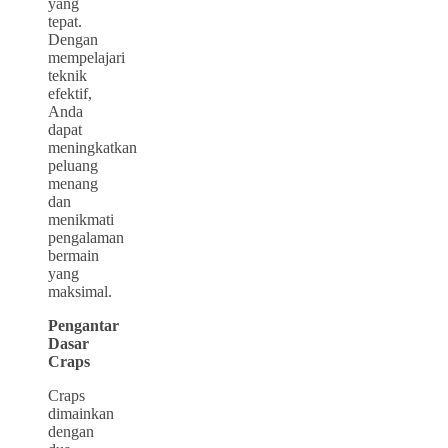
yang
tepat.
Dengan
mempelajari
teknik
efektif,
Anda
dapat
meningkatkan
peluang
menang
dan
menikmati
pengalaman
bermain
yang
maksimal.
Pengantar
Dasar
Craps
Craps
dimainkan
dengan