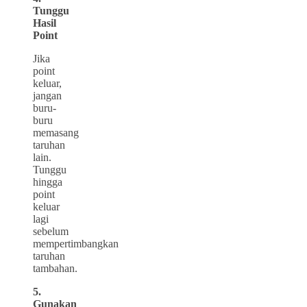
Tunggu
Hasil
Point
Jika
point
keluar,
jangan
buru-
buru
memasang
taruhan
lain.
Tunggu
hingga
point
keluar
lagi
sebelum
mempertimbangkan
taruhan
tambahan.
5.
Gunakan